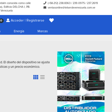
ambién conocida como calle
(+58-212) 238.8363
/
239.0975
/
237.2619
), Edificio DELCHA I, PB.
ventasonline@telserdevenezuela.com.ve
- Venezuela
Acceder | Registrarse
0
a
Energía
Marcas
. El diseño del dispositivo se ajusta
sticas y un precio económico.