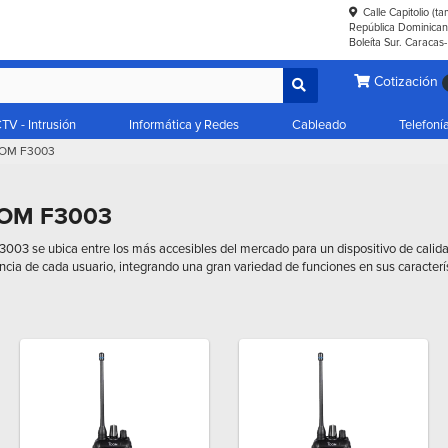
Calle Capitolio (t
República Dominicana
Boleíta Sur. Caracas
Cotización
TV - Intrusión
Informática y Redes
Cableado
Telefoní
COM F3003
COM F3003
3003 se ubica entre los más accesibles del mercado para un dispositivo de calidad
ncia de cada usuario, integrando una gran variedad de funciones en sus caracterí