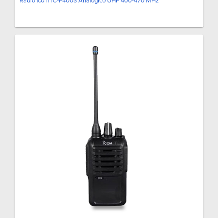
Radio Icom IC-F4003 Analógico UHF 400-470 MHz