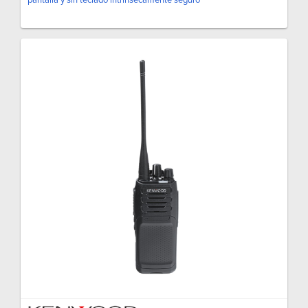
pantalla y sin teclado intrínsecamente seguro