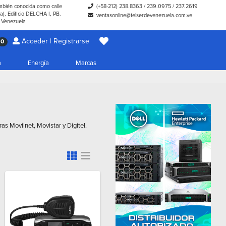
ambién conocida como calle
(+58-212) 238.8363
/
239.0975
/
237.2619
), Edificio DELCHA I, PB.
ventasonline@telserdevenezuela.com.ve
- Venezuela
Acceder | Registrarse
0
a
Energía
Marcas
as Movilnet, Movistar y Digitel.