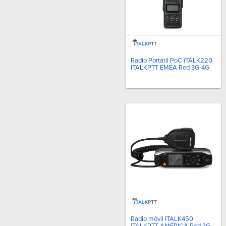
Radio Portátil PoC iTALK220
ITALKPTT EMEA Red 3G-4G
Radio móvil ITALK450
iTALKPTT AMÉRICA Red 3G-