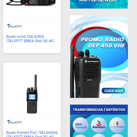
Radio móvil ITALK450
iTALKPTT EMEA Red 3G-4G
Radio Portátil PoC iTALK660b
iTALKPTT EMEA Red 3G-4G