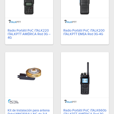
Radio Portátil PoC iTALK220
Radio Portátil PoC iTALK200
ITALKPTT AMÉRICA Red 3G –
ITALKPTT EMEA Red 3G-4G
4G
Kit de Instalación para antena
Radio Portátil PoC iTALK660b
Pctel NMO58AU-NC de 3/4
iTALKPTT AMÉRICA Red 3G-