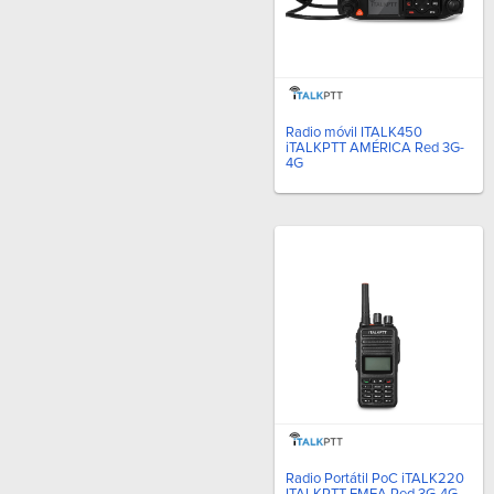
Radio móvil ITALK450
iTALKPTT AMÉRICA Red 3G-
4G
Radio Portátil PoC iTALK220
ITALKPTT EMEA Red 3G-4G