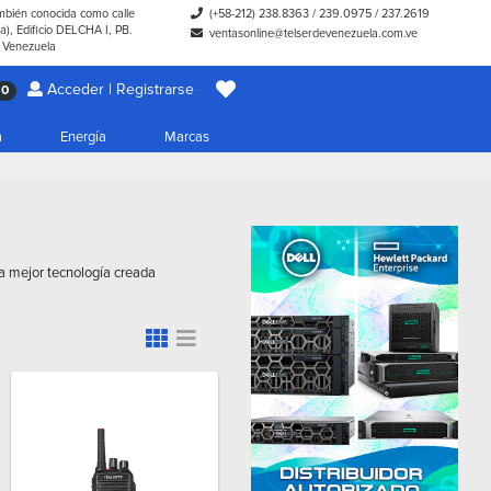
ambién conocida como calle
(+58-212) 238.8363
/
239.0975
/
237.2619
), Edificio DELCHA I, PB.
ventasonline@telserdevenezuela.com.ve
- Venezuela
Acceder | Registrarse
0
a
Energía
Marcas
la mejor tecnología creada