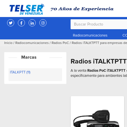
Radiocomunicaciones
CC
Inicio
/
Radiocomunicaciones
/
Radios PoC
/
Radios iTALKTPTT para empresas de
Marcas
Radios iTALKTPTT
A la venta
Radios PoC iTALKTPTT
ITALKPTT (11)
específicamente para ambientes lab