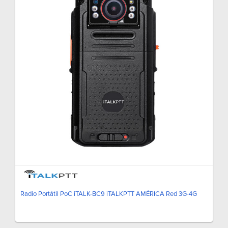
Radio Portátil PoC iTALK-BC9 iTALKPTT AMÉRICA Red 3G-4G