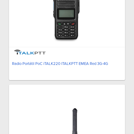
Radio Portátil PoC iTALK220 ITALKPTT EMEA Red 3G-4G