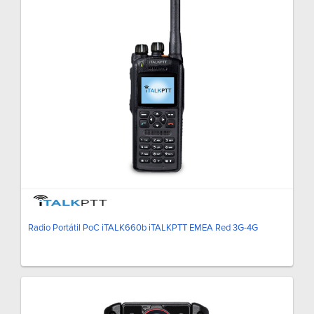
Radio Portátil PoC iTALK660b iTALKPTT EMEA Red 3G-4G