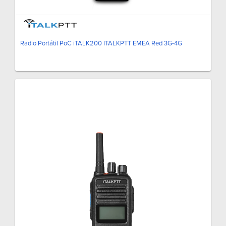
Radio Portátil PoC iTALK200 ITALKPTT EMEA Red 3G-4G