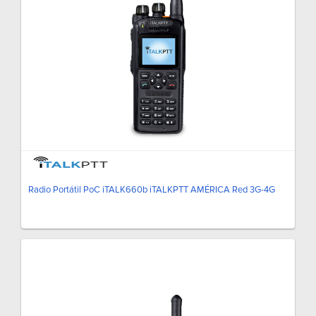
Radio Portátil PoC iTALK660b iTALKPTT AMÉRICA Red 3G-4G