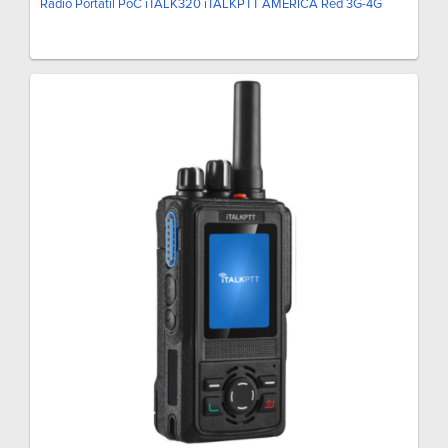
Radio Portátil PoC iTALK320 iTALKPTT AMÉRICA Red 3G-4G