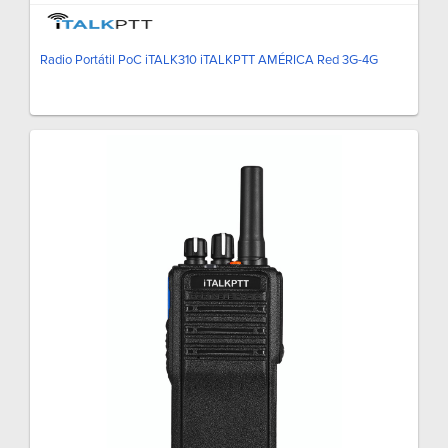
Radio Portátil PoC iTALK310 iTALKPTT AMÉRICA Red 3G-4G