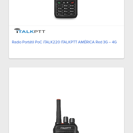
Radio Portátil PoC iTALK220 ITALKPTT AMÉRICA Red 3G – 4G