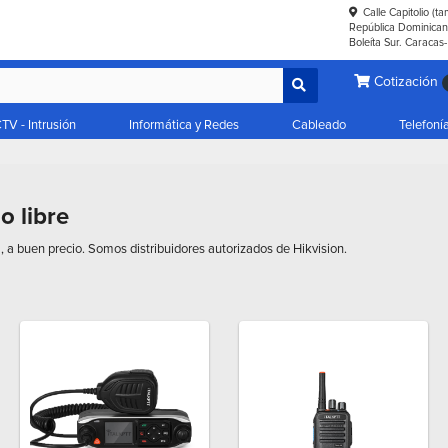
Calle Capitolio (t
República Dominicana
Boleíta Sur. Caracas
Cotización
TV - Intrusión
Informática y Redes
Cableado
Telefoní
o libre
e
, a buen precio. Somos distribuidores autorizados de Hikvision.