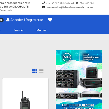
ambién conocida como calle
(+58-212) 238.8363
/
239.0975
/
237.2619
), Edificio DELCHA I, PB.
ventasonline@telserdevenezuela.com.ve
- Venezuela
Acceder | Registrarse
0
a
Energía
Marcas