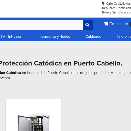
Calle Capitolio (t
República Dominicana
Boleíta Sur. Caracas
Cotización
TV - Intrusión
Informática y Redes
Cableado
Telefoní
Protección Catódica en Puerto Cabello.
ción Catódica
en la ciudad de Puerto Cabello. Los mejores productos y las mejor
tventa.