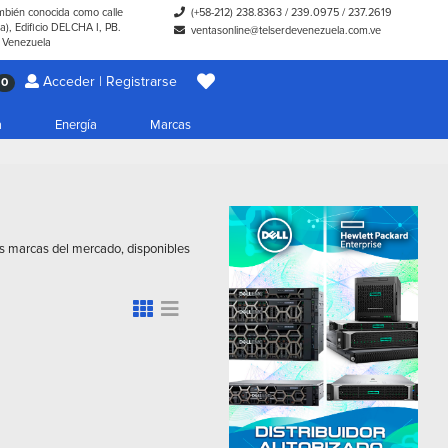
ambién conocida como calle
(+58-212) 238.8363
/
239.0975
/
237.2619
), Edificio DELCHA I, PB.
ventasonline@telserdevenezuela.com.ve
- Venezuela
Acceder | Registrarse
0
a
Energía
Marcas
es marcas del mercado, disponibles