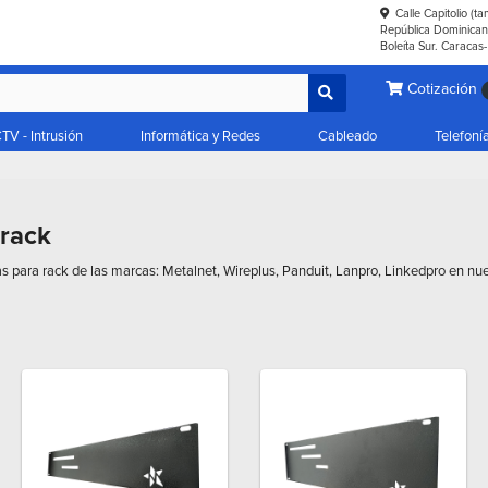
Calle Capitolio (t
República Dominicana
Boleíta Sur. Caracas
Cotización
TV - Intrusión
Informática y Redes
Cableado
Telefoní
 rack
s para rack de las marcas: Metalnet, Wireplus, Panduit, Lanpro, Linkedpro en nue