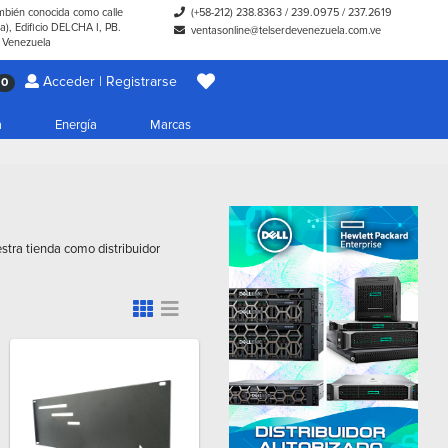
ambién conocida como calle
(+58-212) 238.8363
/
239.0975
/
237.2619
), Edificio DELCHA I, PB.
ventasonline@telserdevenezuela.com.ve
- Venezuela
Acceder | Registrarse
0
a
Energía
Marcas
stra tienda como distribuidor