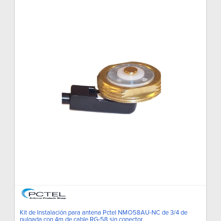
Kit de Instalación para antena Pctel NMO58AU-NC de 3/4 de
pulgada con 4m de cable RG-58 sin conector