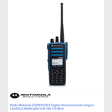
Radio Motorola DGP8550EX Digital Intrínsecamente Seguro
LAH56JCN9PA3AN VHF 136-174 MHz