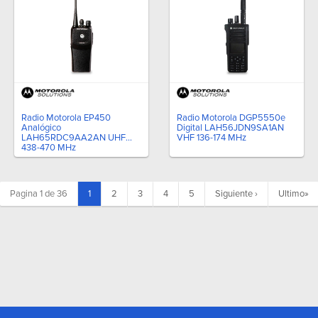
Radio Motorola EP450
Radio Motorola DGP5550e
Analógico
Digital LAH56JDN9SA1AN
LAH65RDC9AA2AN UHF
VHF 136-174 MHz
438-470 MHz
(current)
Pagina 1 de 36
1
2
3
4
5
Siguiente
›
Ultimo
»