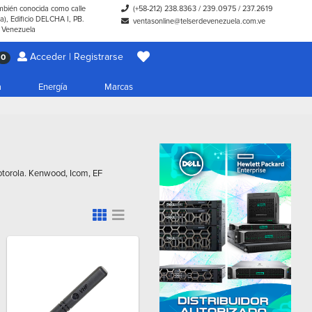
ambién conocida como calle
(+58-212) 238.8363
/
239.0975
/
237.2619
), Edificio DELCHA I, PB.
ventasonline@telserdevenezuela.com.ve
- Venezuela
Acceder | Registrarse
0
a
Energía
Marcas
otorola. Kenwood, Icom, EF