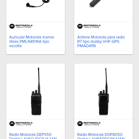
Auricular Motorola manos
Antena Motorola para radio
libres PMLN4519A tipo
R7 tipo stubby VHF-GPS
escolta
PMAD4119
Radio Motorola DEP550
Radio Motorola DGP8050
Digital LAH02JDC9JA2AN
Digital LAH56RDC9KA1AN