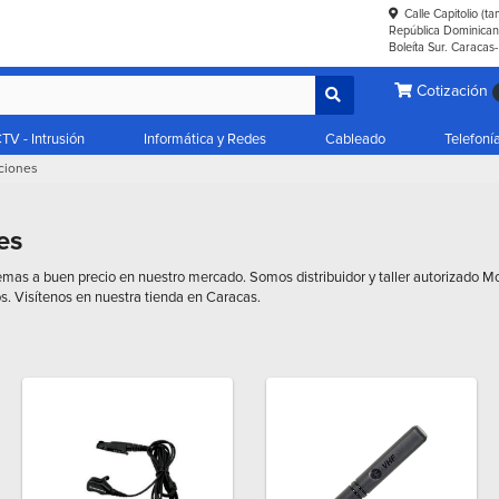
Calle Capitolio (t
República Dominicana
Boleíta Sur. Caracas
Cotización
TV - Intrusión
Informática y Redes
Cableado
Telefoní
ciones
es
emas a buen precio en nuestro mercado. Somos distribuidor y taller autorizado M
s. Visítenos en nuestra tienda en Caracas.