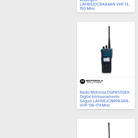
LAH84JDC8AA4AN VHF 136-
150 MHz
Radio Motorola DGP8550EX
Digital Intrínsecamente
Seguro LAH56JCN9PA3AN
VHF 136-174 MHz