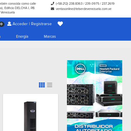
ambién conocida como calle
(+58-212) 238.8363
/
239.0975
/
237.2619
), Edificio DELCHA I, PB.
ventasonline@telserdevenezuela.com.ve
- Venezuela
Acceder | Registrarse
0
a
Energía
Marcas