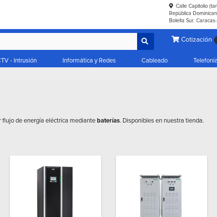
Calle Capitolio (t
República Dominicana
Boleíta Sur. Caracas
Cotización
TV - Intrusión
Informática y Redes
Cableado
Telefoní
 flujo de energía eléctrica mediante
baterías
. Disponibles en nuestra tienda.