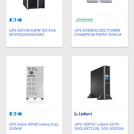
UPS EATON 93PM 150 KVA
UPS EVEREXCEED POWER
9P215D0009A00R2
CHAMPION PW150 150KVA
UPS-Eaton 9PHD Heavy Duty
UPS VERTIV Liebert GXT5-
200kW
500LVRT2UXL 500-3000VA