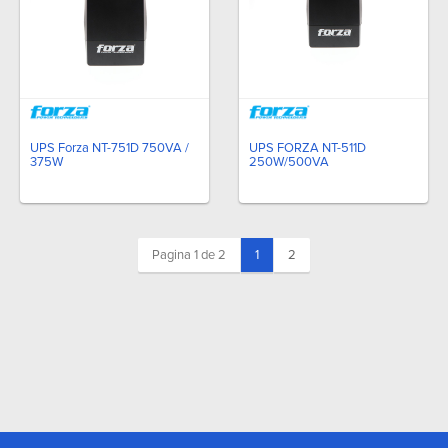
UPS Forza NT-751D 750VA /
UPS FORZA NT-511D
375W
250W/500VA
(current)
Pagina 1 de 2
1
2