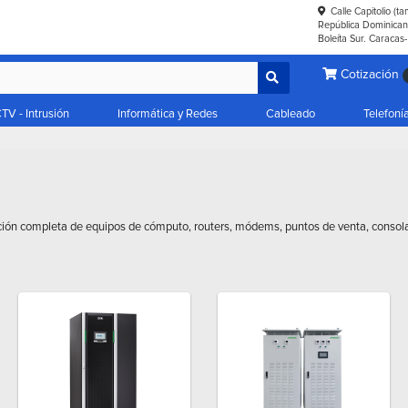
Calle Capitolio (t
República Dominicana
Boleíta Sur. Caracas
Cotización
TV - Intrusión
Informática y Redes
Cableado
Telefoní
cción completa de equipos de cómputo, routers, módems, puntos de venta, consol