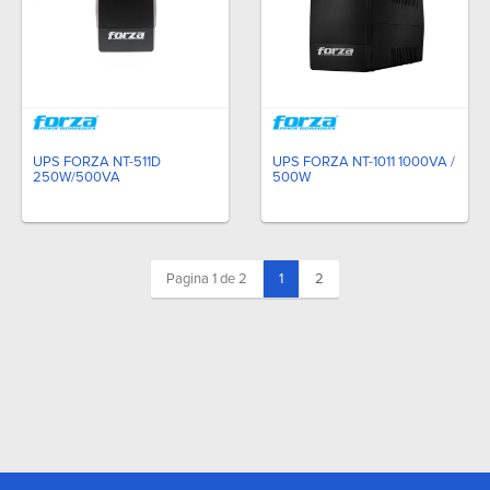
UPS FORZA NT-511D
UPS FORZA NT-1011 1000VA /
250W/500VA
500W
(current)
Pagina 1 de 2
1
2