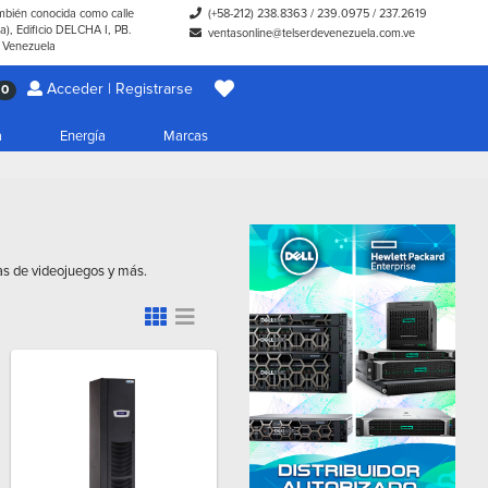
ambién conocida como calle
(+58-212) 238.8363
/
239.0975
/
237.2619
), Edificio DELCHA I, PB.
ventasonline@telserdevenezuela.com.ve
- Venezuela
Acceder | Registrarse
0
a
Energía
Marcas
as de videojuegos y más.