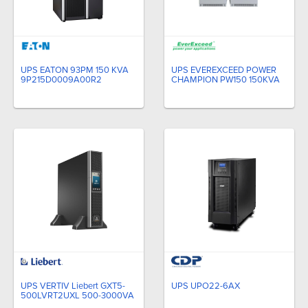
UPS EATON 93PM 150 KVA
UPS EVEREXCEED POWER
9P215D0009A00R2
CHAMPION PW150 150KVA
UPS VERTIV Liebert GXT5-
UPS UPO22-6AX
500LVRT2UXL 500-3000VA