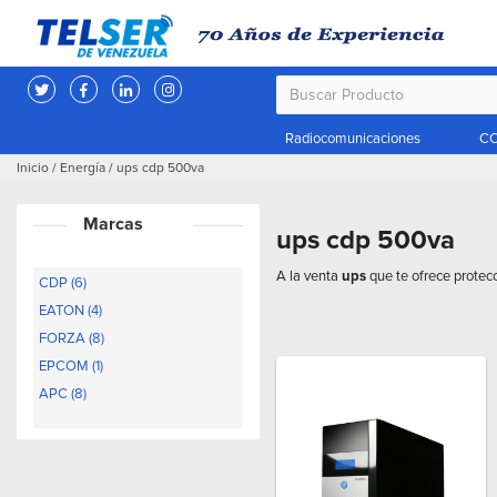
Radiocomunicaciones
CC
Inicio
/
Energía
/
ups cdp 500va
Marcas
ups cdp 500va
A la venta
ups
que te ofrece prote
CDP (6)
EATON (4)
FORZA (8)
EPCOM (1)
APC (8)