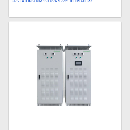
UPS EATON 93PM 150 KVA 9P215D0009A00R2