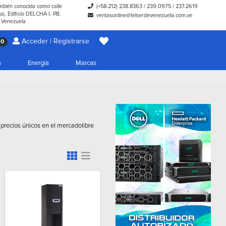
ambién conocida como calle
(+58-212) 238.8363
/
239.0975
/
237.2619
), Edificio DELCHA I, PB.
ventasonline@telserdevenezuela.com.ve
- Venezuela
Acceder | Registrarse
0
a
Energía
Marcas
 precios únicos en el mercadolibre