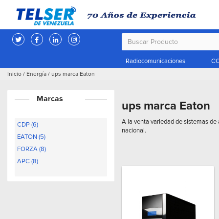
Radiocomunicaciones
CC
Inicio
/
Energía
/
ups marca Eaton
Marcas
ups marca Eaton
A la venta variedad de sistemas de 
CDP (6)
nacional.
EATON (5)
FORZA (8)
APC (8)