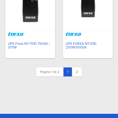
UPS Forza NT-751D 750VA /
UPS FORZA NT-511D
375W
250W/500VA
(current)
Pagina 1 de 2
1
2