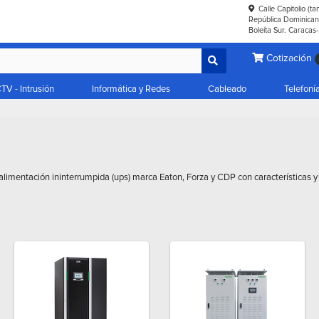
Calle Capitolio (t
República Dominicana
Boleíta Sur. Caracas
Cotización
TV - Intrusión
Informática y Redes
Cableado
Telefoní
alimentación ininterrumpida (ups) marca Eaton, Forza y CDP con características y