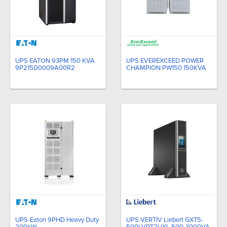
UPS EATON 93PM 150 KVA
UPS EVEREXCEED POWER
9P215D0009A00R2
CHAMPION PW150 150KVA
UPS-Eaton 9PHD Heavy Duty
UPS VERTIV Liebert GXT5-