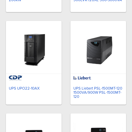
200kW
500LVRT2UXL 500-3000VA
UPS UPO22-10AX
UPS Liebert PSL-1500MT-120
1500VA/900W PSL-1500MT-
120