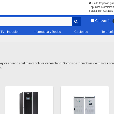
Calle Capitolio (t
República Dominicana
Boleíta Sur. Caracas
Cotización
TV - Intrusión
Informática y Redes
Cableado
Telefoní
ejores precios del mercadolibre venezolano. Somos distribuidores de marcas co
a.