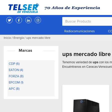
Radiocomunicaciones
CC
Inicio
/
Energía
/
ups mercado libre
Marcas
ups mercado libre
Tenemos variedad de
ups
con los m
CDP (6)
Encuéntranos en Caracas-Venezuel
EATON (4)
FORZA (8)
EPCOM (1)
APC (8)