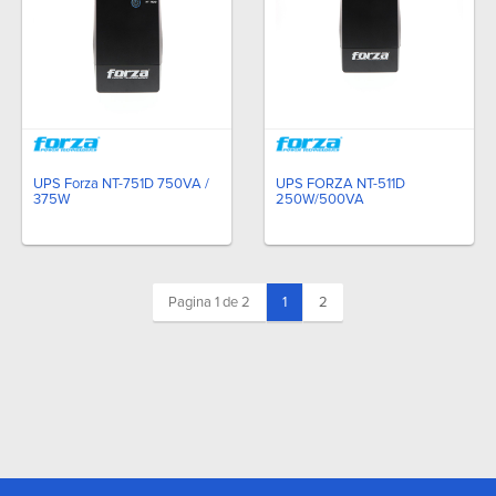
UPS Forza NT-751D 750VA /
UPS FORZA NT-511D
375W
250W/500VA
(current)
Pagina 1 de 2
1
2