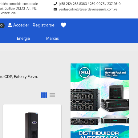
ambién conocida como calle
(+58-212) 238.8363
/
239.0975
/
237.2619
), Edificio DELCHA I, PB.
ventasonline@telserdevenezuela.com.ve
- Venezuela
Acceder | Registrarse
0
a
Energía
Marcas
mo CDP, Eaton y Forza.