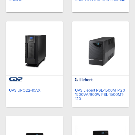
200kW
500LVRT2UXL 500-3000VA
UPS UPO22-10AX
UPS Liebert PSL-1500MT-120
1500VA/900W PSL-1500MT-
120