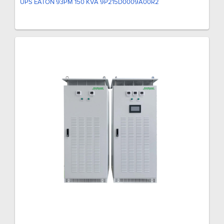
UPS EATON 93PM 150 KVA 9P215D0009A00R2