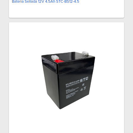
Batería Sellada 12V 4.5Ah STC-BS12-4.5