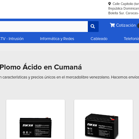
Calle Capitolio (t
República Dominicana
Boleíta Sur. Caracas
Cotización
TV - Intrusión
Informática y Redes
Cableado
Telefoní
s Plomo Ácido en Cumaná
 características y precios únicos en el mercadolibre venezolano. Hacemos envío