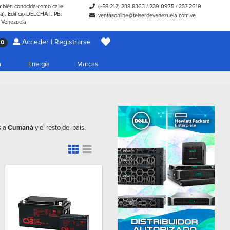
ambién conocida como calle
(+58-212) 238.8363
/
239.0975
/
237.2619
), Edificio DELCHA I, PB.
ventasonline@telserdevenezuela.com.ve
- Venezuela
Acceder | Registrarse
0
a
Energía
Marcas
s a
Cumaná
y el resto del país.