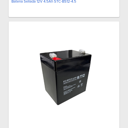
Batería Sellada 12V 4.5Ah STC-BS12-4.5