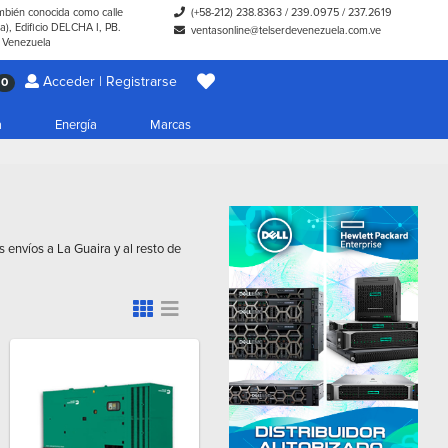
ambién conocida como calle
(+58-212) 238.8363
/
239.0975
/
237.2619
), Edificio DELCHA I, PB.
ventasonline@telserdevenezuela.com.ve
- Venezuela
Acceder | Registrarse
0
a
Energía
Marcas
 envíos a La Guaira y al resto de