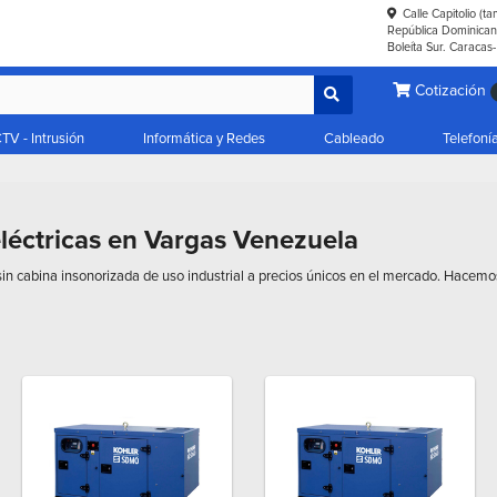
Calle Capitolio (t
República Dominicana
Boleíta Sur. Caracas
Cotización
TV - Intrusión
Informática y Redes
Cableado
Telefoní
eléctricas en Vargas Venezuela
in cabina insonorizada de uso industrial a precios únicos en el mercado. Hacemos