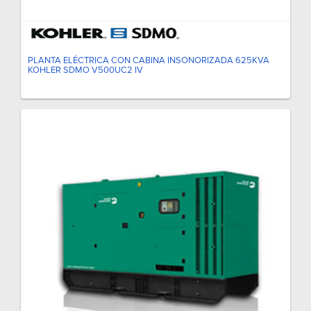
PLANTA ELÉCTRICA CON CABINA INSONORIZADA 625KVA
KOHLER SDMO V500UC2 IV