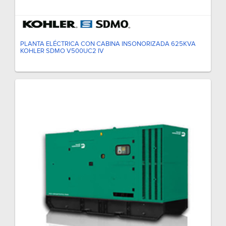
PLANTA ELÉCTRICA CON CABINA INSONORIZADA 625KVA
KOHLER SDMO V500UC2 IV