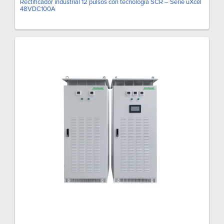
Rectificador industrial 12 pulsos con tecnología SCR – Serie uXcel
48VDC100A