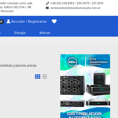
ambién conocida como calle
(+58-212) 238.8363
/
239.0975
/
237.2619
), Edificio DELCHA I, PB.
ventasonline@telserdevenezuela.com.ve
- Venezuela
Acceder | Registrarse
0
a
Energía
Marcas
terísticas y precios únicos.