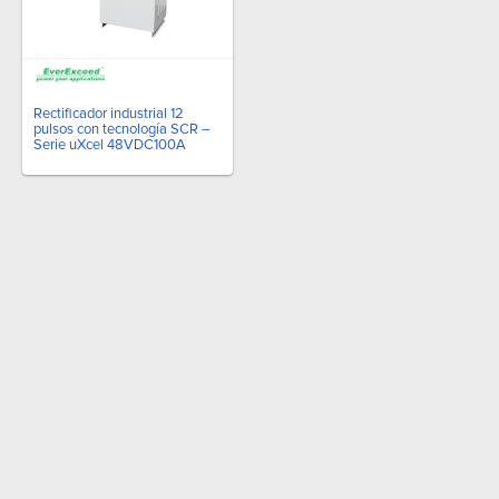
Rectificador industrial 12
pulsos con tecnología SCR –
Serie uXcel 48VDC100A