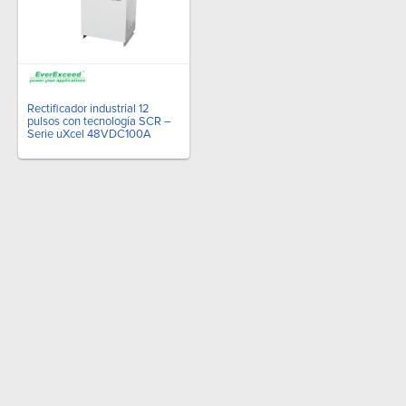
Rectificador industrial 12
pulsos con tecnología SCR –
Serie uXcel 48VDC100A