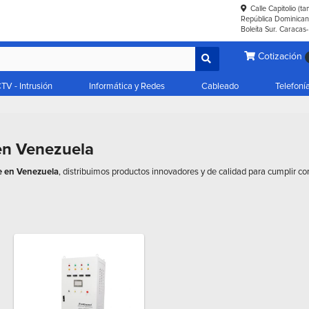
Calle Capitolio (t
República Dominicana
Boleíta Sur. Caracas
Cotización
TV - Intrusión
Informática y Redes
Cableado
Telefoní
en Venezuela
e en Venezuela
, distribuimos productos innovadores y de calidad para cumplir co