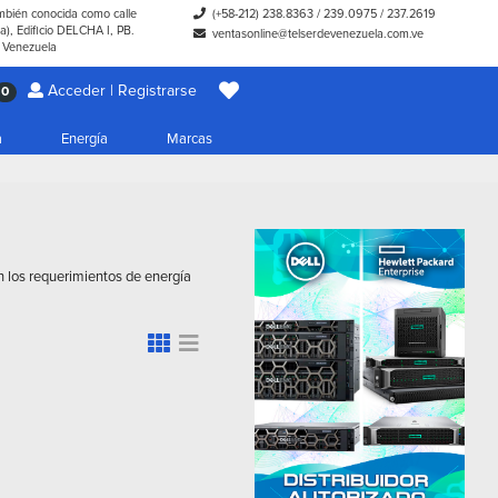
ambién conocida como calle
(+58-212) 238.8363
/
239.0975
/
237.2619
), Edificio DELCHA I, PB.
ventasonline@telserdevenezuela.com.ve
- Venezuela
Acceder | Registrarse
0
a
Energía
Marcas
n los requerimientos de energía