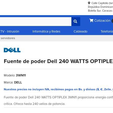
Calle Capitolio (t
República Dominicana
Boleíta Sur. Caracas
Cotización
TV - Intrusión
Informática y Redes
Cableado
Telefoní
 servidores
Fuente de poder Dell 240 WATTS OPTIPL
Modelo:
3WN11
Marca:
DELL
Nuestros precios no incluyen IVA, recibimos pagos en Bs. y divisas ($, €, Zelle, 
Fuente de poder Dell 240 WATTS OPTIPLEX 3WN11 proporciona energía confia
crítica. Ofrece hasta 240 vatios de potencia.