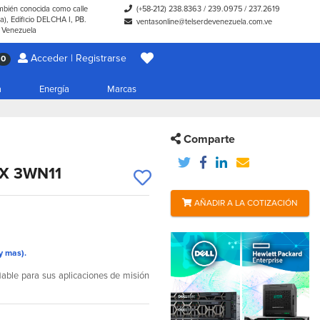
ambién conocida como calle
(+58-212) 238.8363
/
239.0975
/
237.2619
), Edificio DELCHA I, PB.
ventasonline@telserdevenezuela.com.ve
- Venezuela
Acceder | Registrarse
0
a
Energía
Marcas
Comparte
EX 3WN11
AÑADIR A LA COTIZACIÓN
y mas).
ble para sus aplicaciones de misión