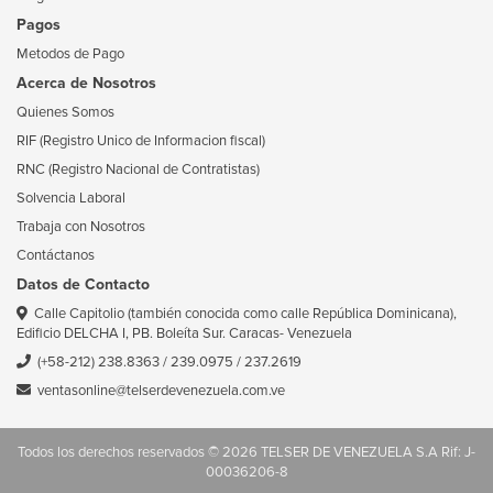
Pagos
Metodos de Pago
Acerca de Nosotros
Quienes Somos
RIF (Registro Unico de Informacion fiscal)
RNC (Registro Nacional de Contratistas)
Solvencia Laboral
Trabaja con Nosotros
Contáctanos
Datos de Contacto
Calle Capitolio (también conocida como calle República Dominicana),
Edificio DELCHA I, PB. Boleíta Sur. Caracas- Venezuela
(+58-212) 238.8363
/
239.0975
/
237.2619
ventasonline@telserdevenezuela.com.ve
Todos los derechos reservados © 2026 TELSER DE VENEZUELA S.A Rif: J-
00036206-8