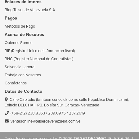
Enlaces de interes
Blog Telser de Venezuela S.A
Pagos
Metodos de Pago
Acerca de Nosotros
Quienes Somos
RIF (Registro Unico de Informacion fiscal)
RNC (Registro Nacional de Contratistas)
Solvencia Laboral
Trabaja con Nosotros
Contáctanos
Datos de Contacto
Calle Capitolio (también conocida como calle República Dominicana),
Edificio DELCHA I, PB. Boleíta Sur. Caracas- Venezuela
(+58-212) 238.8363
/
239.0975
/
237.2619
ventasonline@telserdevenezuela.com.ve
Todos los derechos reservados © 2026 TELSER DE VENEZUELA S.A Rif: J-