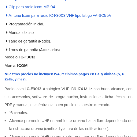
Clip para radio Icom MB-94
Antena Icom para radio IC-F3003 VHF tipo látigo FA-SC55V
Programación inicial.
Manual de uso.
1 año de garantía (Radio).
1 mes de garantía (Accesorios).
Modelo:
IC-F3013
Marca:
ICOM
Nuestros precios no incluyen IVA, recibimos pagos en Bs. y divisas ($, €,
Zelle, y mas).
Radio Icom
IC-F3013
Analógico VHF 136-174 MHz con buen alcance, con
sus accesorios, software de programación, instrucciones, ficha técnica en
PDF y manual, encuéntralo a buen precio en nuestro mercado.
16 canales.
Alcance promedio UHF en ambiente urbano hasta 1km dependiendo de
la estructura urbana (cantidad y altura de las edificaciones).
Alcance promedio VHF en ambiente rural más de 1km dependiendo de