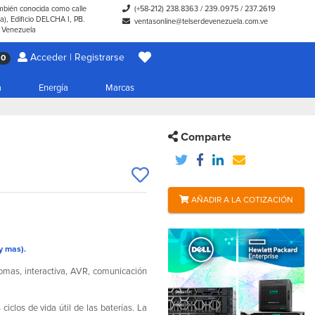
ambién conocida como calle
(+58-212) 238.8363
/
239.0975
/
237.2619
), Edificio DELCHA I, PB.
ventasonline@telserdevenezuela.com.ve
- Venezuela
Acceder | Registrarse
0
a
Energía
Marcas
Comparte
AÑADIR A LA COTIZACIÓN
y mas).
as, interactiva, AVR, comunicación
clos de vida útil de las baterías. La