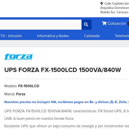
Calle Capitolio (t
República Dominicana
Boleíta Sur. Caracas
Cotización
TV - Intrusión
Informática y Redes
Cableado
Telefoní
UPS FORZA FX-1500LCD 1500VA/840W
Modelo:
FX-1500LCD
Marca:
Forza
Nuestros precios no incluyen IVA, recibimos pagos en Bs. y divisas ($, €, Zelle, 
UPS FORZA FX-1500LCD 1500VA/840W, características: FX Smart-UPS, 8 tom
USB. A buen precio en nuestra tienda física.
Excelente UPS que ofrece un bajo consumo de energía y por incrementar los ci