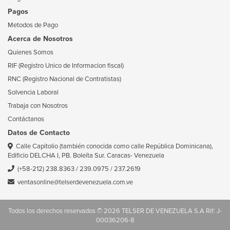
Pagos
Metodos de Pago
Acerca de Nosotros
Quienes Somos
RIF (Registro Unico de Informacion fiscal)
RNC (Registro Nacional de Contratistas)
Solvencia Laboral
Trabaja con Nosotros
Contáctanos
Datos de Contacto
Calle Capitolio (también conocida como calle República Dominicana),
Edificio DELCHA I, PB. Boleíta Sur. Caracas- Venezuela
(+58-212) 238.8363
/
239.0975
/
237.2619
ventasonline@telserdevenezuela.com.ve
Todos los derechos reservados © 2026 TELSER DE VENEZUELA S.A Rif: J-
00036206-8