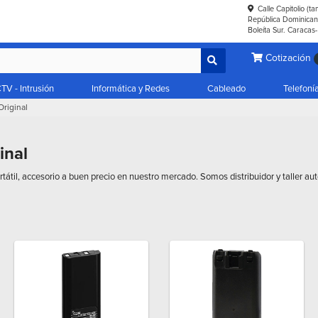
Calle Capitolio (t
República Dominicana
Boleíta Sur. Caracas
Cotización
TV - Intrusión
Informática y Redes
Cableado
Telefoní
Original
inal
rtátil, accesorio a buen precio en nuestro mercado. Somos distribuidor y taller a