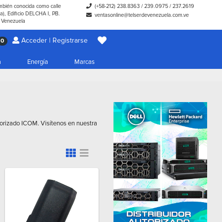
ambién conocida como calle
(+58-212) 238.8363
/
239.0975
/
237.2619
), Edificio DELCHA I, PB.
ventasonline@telserdevenezuela.com.ve
- Venezuela
Acceder | Registrarse
0
a
Energía
Marcas
utorizado ICOM. Visítenos en nuestra