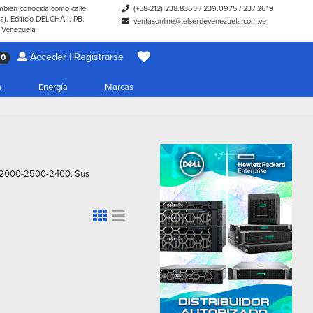
ambién conocida como calle
(+58-212) 238.8363
/
239.0975
/
237.2619
), Edificio DELCHA I, PB.
ventasonline@telserdevenezuela.com.ve
- Venezuela
Acceder | Registrarse
0
a
Energía
Marcas
0-2000-2500-2400. Sus