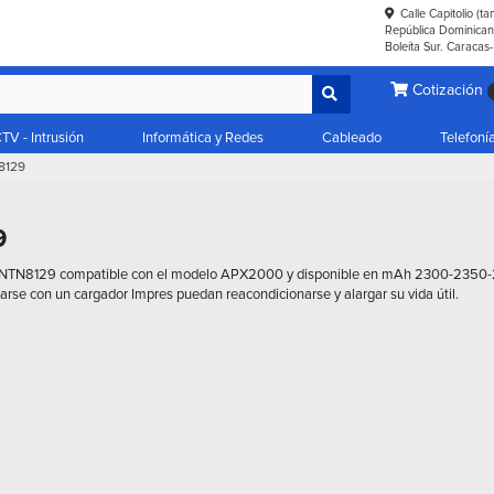
Calle Capitolio (t
República Dominicana
Boleíta Sur. Caracas
Cotización
TV - Intrusión
Informática y Redes
Cableado
Telefoní
8129
9
a NNTN8129 compatible con el modelo APX2000 y disponible en mAh 2300-235
izarse con un cargador Impres puedan reacondicionarse y alargar su vida útil.