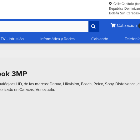
Calle Capitolio (t
República Dominicana
Boleíta Sur. Caracas
Cotización
TV - Intrusión
Informática y Redes
Cableado
Telefoní
look 3MP
lógicas HD, de las marcas: Dahua, Hikvision, Bosch, Pelco, Sony, Distelvenca, c
torizado en Caracas, Venezuela.