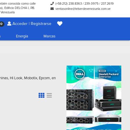
ambién conocida como calle
(+58-212) 238.8363
/
239.0975
/
237.2619
), Edificio DELCHA I, PB.
ventasonline@telserdevenezuela.com.ve
- Venezuela
Acceder | Registrarse
0
a
Energía
Marcas
hinas, Hi Look, Mobotix, Epcom, en