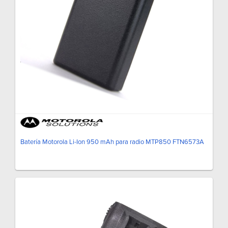
Batería Motorola Li-Ion 950 mAh para radio MTP850 FTN6573A