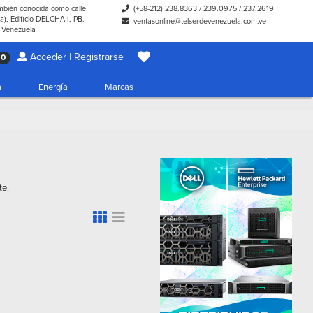
ambién conocida como calle
(+58-212) 238.8363
/
239.0975
/
237.2619
), Edificio DELCHA I, PB.
ventasonline@telserdevenezuela.com.ve
- Venezuela
Acceder | Registrarse
0
a
Energía
Marcas
te.