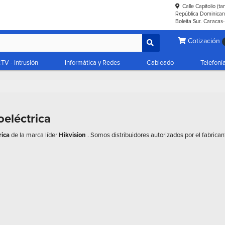
Calle Capitolio (t
República Dominicana
Boleíta Sur. Caracas
Cotización
TV - Intrusión
Informática y Redes
Cableado
Telefoní
oeléctrica
rica
de la marca líder
Hikvision
. Somos distribuidores autorizados por el fabrican