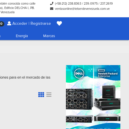
ambién conocida como calle
(+58-212) 238.8363
/
239.0975
/
237.2619
), Edificio DELCHA I, PB.
ventasonline@telserdevenezuela.com.ve
- Venezuela
Acceder | Registrarse
0
a
Energía
Marcas
ciones para en el mercado de las