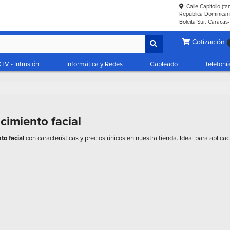
Calle Capitolio (t
República Dominicana
Boleíta Sur. Caracas
Cotización
TV - Intrusión
Informática y Redes
Cableado
Telefoní
cimiento facial
o facial
con características y precios únicos en nuestra tienda. Ideal para aplica