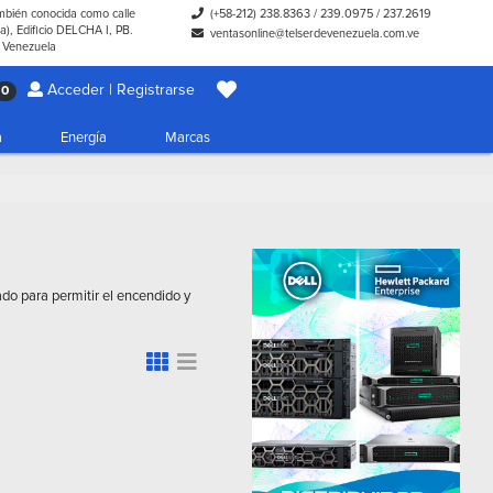
ambién conocida como calle
(+58-212) 238.8363
/
239.0975
/
237.2619
), Edificio DELCHA I, PB.
ventasonline@telserdevenezuela.com.ve
- Venezuela
Acceder | Registrarse
0
a
Energía
Marcas
ado para permitir el encendido y