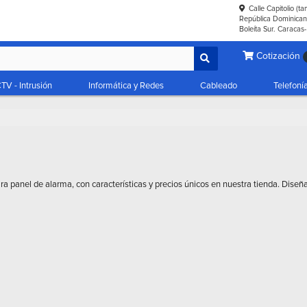
Calle Capitolio (t
República Dominicana
Boleíta Sur. Caracas
Cotización
TV - Intrusión
Informática y Redes
Cableado
Telefoní
ra panel de alarma, con características y precios únicos en nuestra tienda. Diseñ