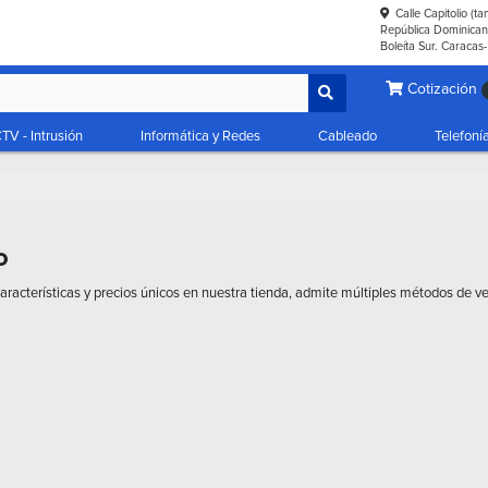
Calle Capitolio (t
República Dominicana
Boleíta Sur. Caracas
Cotización
TV - Intrusión
Informática y Redes
Cableado
Telefoní
o
aracterísticas y precios únicos en nuestra tienda, admite múltiples métodos de ver