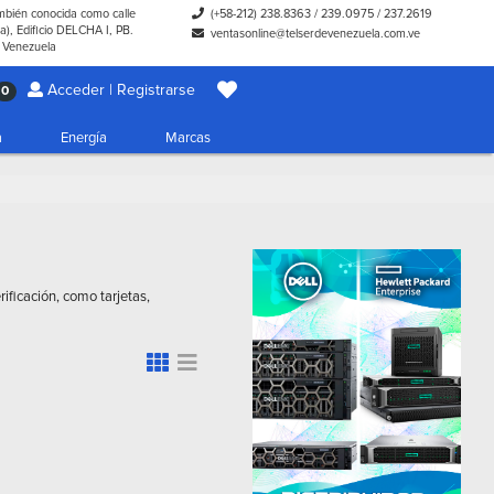
ambién conocida como calle
(+58-212) 238.8363
/
239.0975
/
237.2619
), Edificio DELCHA I, PB.
ventasonline@telserdevenezuela.com.ve
- Venezuela
Acceder | Registrarse
0
a
Energía
Marcas
ificación, como tarjetas,