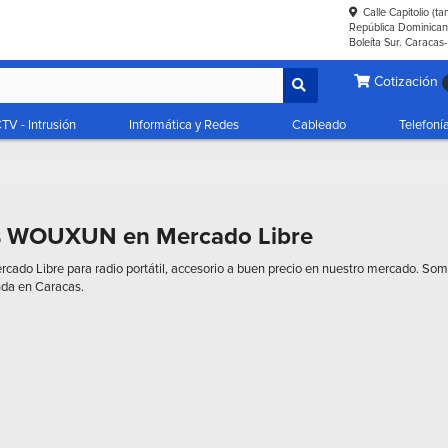
Calle Capitolio (t
República Dominicana
Boleíta Sur. Caracas
Cotización
TV - Intrusión
Informática y Redes
Cableado
Telefoní
as WOUXUN en Mercado Libre
o Libre para radio portátil, accesorio a buen precio en nuestro mercado. Somos 
da en Caracas.