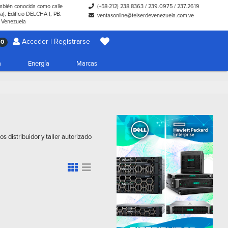
ambién conocida como calle
(+58-212) 238.8363
/
239.0975
/
237.2619
), Edificio DELCHA I, PB.
ventasonline@telserdevenezuela.com.ve
- Venezuela
Acceder | Registrarse
0
a
Energía
Marcas
distribuidor y taller autorizado