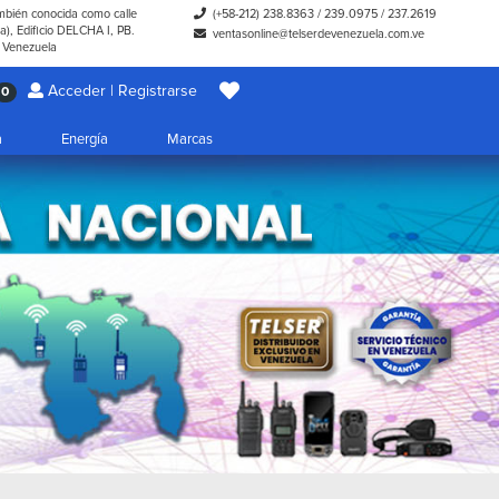
ambién conocida como calle
(+58-212) 238.8363
/
239.0975
/
237.2619
), Edificio DELCHA I, PB.
ventasonline@telserdevenezuela.com.ve
- Venezuela
Acceder | Registrarse
0
a
Energía
Marcas