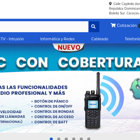
Calle Capitolio (t
República Dominicana
Boleíta Sur. Caracas
Cotización
TV - Intrusión
Informática y Redes
Cableado
Telefoní