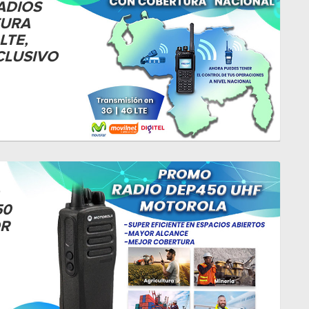
ADIOS
TURA
LTE,
CLUSIVO
50
OR