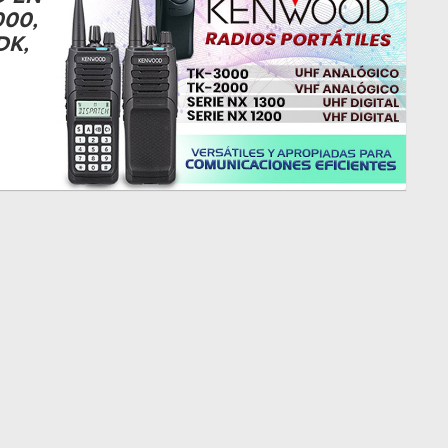
000,
DK,