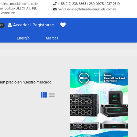
ambién conocida como calle
(+58-212) 238.8363
/
239.0975
/
237.2619
), Edificio DELCHA I, PB.
ventasonline@telserdevenezuela.com.ve
- Venezuela
Acceder | Registrarse
0
a
Energía
Marcas
buen precio en nuestro mercado.