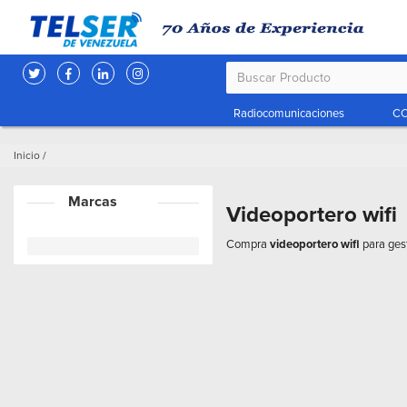
Radiocomunicaciones
CC
Inicio
/
Marcas
Videoportero wifi
Compra
videoportero wifi
para ges