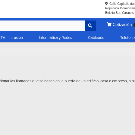
Calle Capitolio (t
República Dominicana
Boleíta Sur. Caracas
Cotización
TV - Intrusión
Informática y Redes
Cableado
Telefoní
tionar las llamadas que se hacen en la puerta de un edificio, casa o empresa, a 