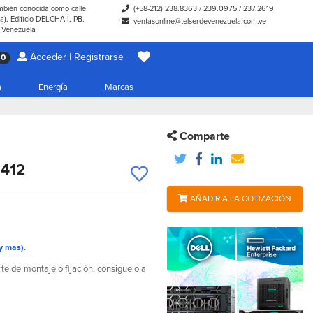
ambién conocida como calle
(+58-212) 238.8363
/
239.0975
/
237.2619
), Edificio DELCHA I, PB.
ventasonline@telserdevenezuela.com.ve
- Venezuela
Acceder | Registrarse
0
a
Energía
Marcas
Comparte
M412
AÑADIR A LA COTIZACIÓN
y mas).
e de montaje o fijación, consiguelo a