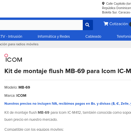
Calle Capitolio (t
República Dominicana
Boleíta Sur. Caracas
Cotización
TV - Intrusión
Informática y Redes
Cableado
Telefoní
ación para radios móviles
Kit de montaje flush MB-69 para Icom IC-
Modelo:
MB-69
Marca:
ICOM
Nuestros precios no incluyen IVA, recibimos pagos en Bs. y divisas ($, €, Zelle, 
Kit de montaje flush
MB-69
para Icom IC-M412, también conocida como soport
buen precio en nuestro mercado.
Compatible con los equipos moviles: