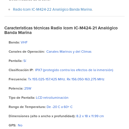
Radio Icom IC-M424-22 Analógico Banda Marina
.
Caracteristicas técnicas Radio Icom IC-M424-21 Analógico
Banda Marina
Banda:
VHF
Canales de Operación:
Canales Marinos y del Climas
Pantalla:
Sí
Clasificación IP:
IPX7 (protegido contra los efectos de la inmersión)
Frecuencia:
Tx 155.025-157.425 MHz. Rx 156.050-163.275 MHz
Potencia:
25W
Tipo de Pantalla:
LCD retroiluminación
Rango de Temperatura:
De -20 C a 60+ C
Dimensiones (alto x ancho x profundidad):
8.2 x 18 x 11.99 cm
GPS:
No