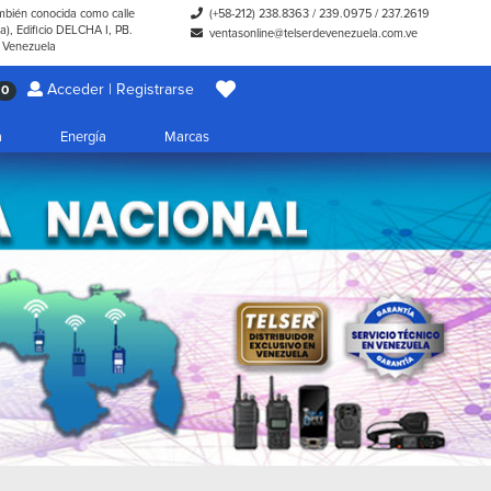
ambién conocida como calle
(+58-212) 238.8363
/
239.0975
/
237.2619
), Edificio DELCHA I, PB.
ventasonline@telserdevenezuela.com.ve
- Venezuela
Acceder | Registrarse
0
a
Energía
Marcas