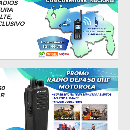
ADIOS
TURA
LTE,
CLUSIVO
50
OR