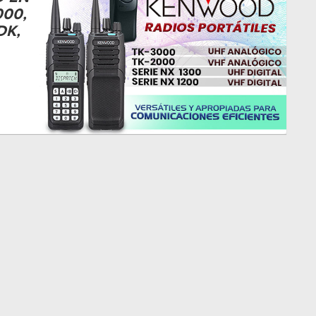
000,
DK,