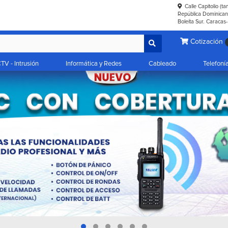
Calle Capitolio (t
República Dominicana
Boleíta Sur. Caracas
Cotización
TV - Intrusión
Informática y Redes
Cableado
Telefoní