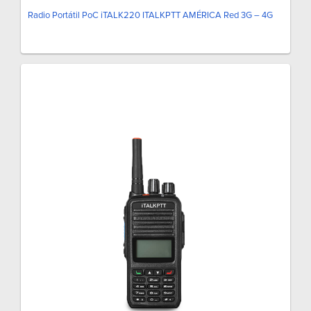
Radio Portátil PoC iTALK220 ITALKPTT AMÉRICA Red 3G – 4G