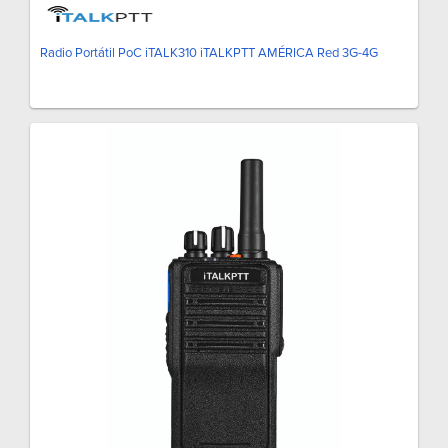
Radio Portátil PoC iTALK310 iTALKPTT AMÉRICA Red 3G-4G