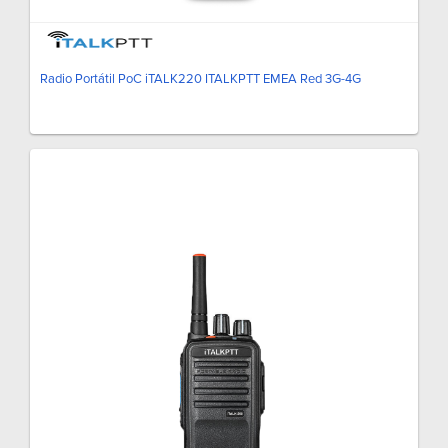
Radio Portátil PoC iTALK220 ITALKPTT EMEA Red 3G-4G