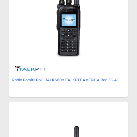
Radio Portátil PoC iTALK660b iTALKPTT AMÉRICA Red 3G-4G