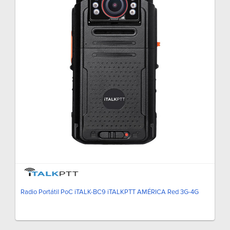
Radio Portátil PoC iTALK-BC9 iTALKPTT AMÉRICA Red 3G-4G