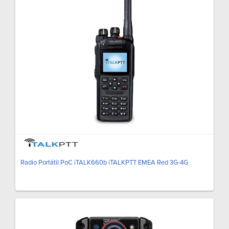
Radio Portátil PoC iTALK660b iTALKPTT EMEA Red 3G-4G