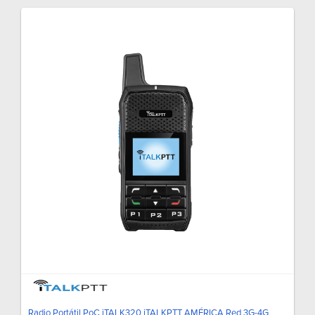
Radio Portátil PoC iTALK320 iTALKPTT AMÉRICA Red 3G-4G