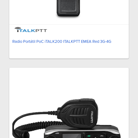
Radio Portátil PoC iTALK200 ITALKPTT EMEA Red 3G-4G