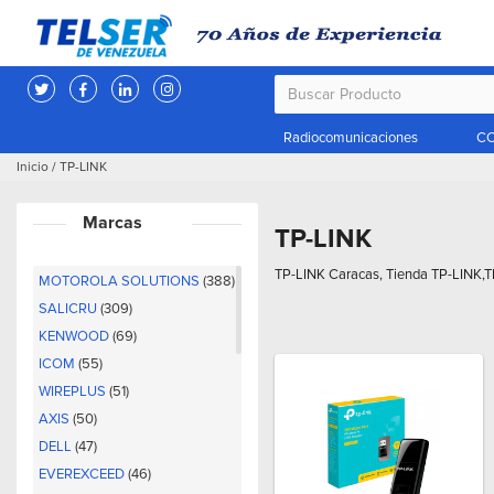
Radiocomunicaciones
CC
Inicio
/
TP-LINK
Marcas
TP-LINK
TP-LINK Caracas, Tienda TP-LINK,T
MOTOROLA SOLUTIONS
(388)
SALICRU
(309)
KENWOOD
(69)
ICOM
(55)
WIREPLUS
(51)
AXIS
(50)
DELL
(47)
EVEREXCEED
(46)