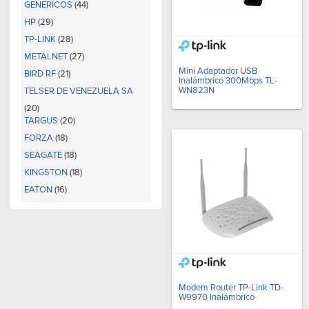
GENERICOS
(44)
HP
(29)
TP-LINK
(28)
METALNET
(27)
Mini Adaptador USB
BIRD RF
(21)
Inalámbrico 300Mbps TL-
WN823N
TELSER DE VENEZUELA SA
(20)
TARGUS
(20)
FORZA
(18)
SEAGATE
(18)
KINGSTON
(18)
EATON
(16)
CRUCIAL
(15)
MICROSOFT
(15)
PCTEL ANTENA PRODUCTS
GROUP
(13)
UBIQUITI NETWORKS
(11)
Modem Router TP-Link TD-
SAF TEHNIKA
(11)
W9970 Inalámbrico