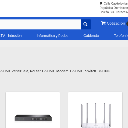
Calle Capitolio (t
República Dominicana
Boleíta Sur. Caracas
Cotización
TV - Intrusión
Informática y Redes
Cableado
Telefoní
P-LINK Venezuela, Router TP-LINK, Modem TP-LINK , Switch TP-LINK