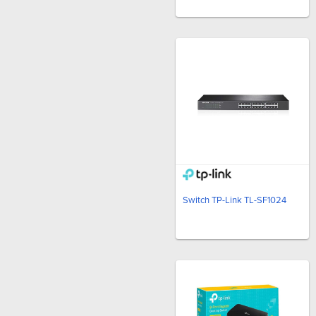
ITALKPTT
(11)
HEWLETT PACKARD
ENTERPRISE
(11)
EF JOHNSON
(10)
APC
(9)
PROMAX
(9)
IDEAL NETWORKS
(8)
VP POWER SOLUTION
(8)
MERCUSYS
(7)
LEGRAND
(7)
LANPRO
(7)
Switch TP-Link TL-SF1024
ANDREW / COMMSCOPE
(7)
AEM TEST PRO
(7)
GRANDSTREAM
(6)
PANDUIT
(6)
EPSON
(6)
CDP
(6)
CISCO
(6)