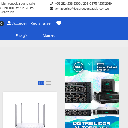
ambién conocida como calle
(+58-212) 238.8363
/
239.0975
/
237.2619
), Edificio DELCHA I, PB.
ventasonline@telserdevenezuela.com.ve
- Venezuela
Acceder | Registrarse
0
a
Energía
Marcas