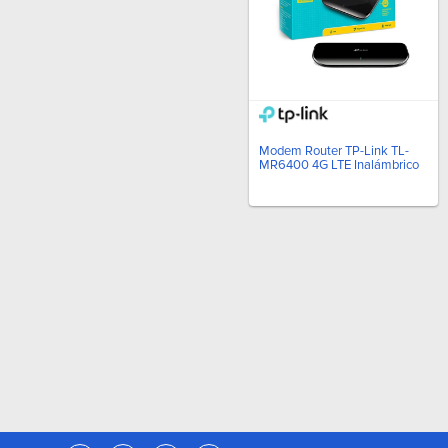
DEVISER INSTRUMENTS
(6)
GL COMMUNICATIONS
(6)
SAMLEXAMERICA
(5)
WESTERN DIGITAL
(5)
LENOVO
(5)
BELDEN
(5)
Modem Router TP-Link TL-
LG CORPORATION
(5)
MR6400 4G LTE Inalámbrico
ARUBA
(5)
SAN DISK
(4)
KOHLER SDMO
(4)
MIKROTIK
(3)
TOSHIBA
(3)
SAMSUNG
(3)
DELUX CASE
(3)
LONGSE
(3)
THE CROSBY GROUP
(3)
PNY
(3)
LA MARCHE
(3)