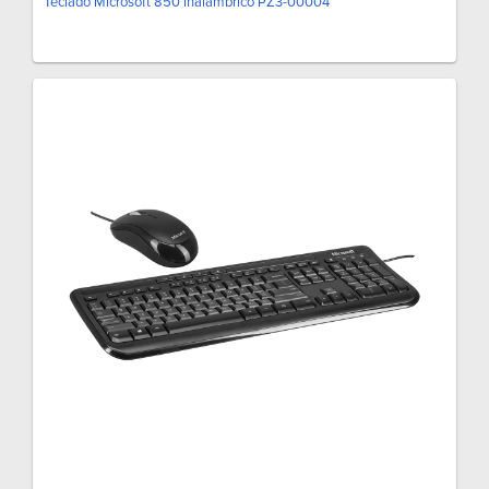
Teclado Microsoft 850 Inalámbrico PZ3-00004